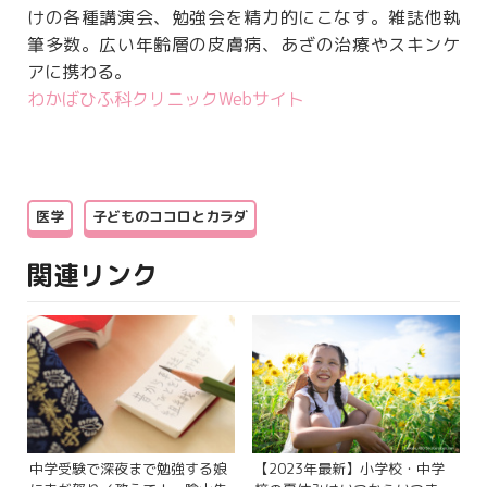
けの各種講演会、勉強会を精力的にこなす。雑誌他執
筆多数。広い年齢層の皮膚病、あざの治療やスキンケ
アに携わる。
わかばひふ科クリニックWebサイト
医学
子どものココロとカラダ
関連リンク
中学受験で深夜まで勉強する娘
【2023年最新】小学校・中学