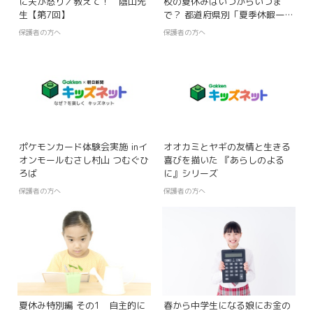
に夫が怒り／教えて！ 陰山先
校の夏休みはいつからいつま
生【第7回】
で？ 都道府県別「夏季休暇一
覧」
保護者の方へ
保護者の方へ
ポケモンカード体験会実施 inイ
オオカミとヤギの友情と生きる
オンモールむさし村山 つむぐひ
喜びを描いた 『あらしのよる
ろば
に』シリーズ
保護者の方へ
保護者の方へ
夏休み特別編 その1 自主的に
春から中学生になる娘にお金の