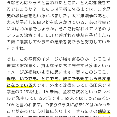
みなさんはシラミと言われたときに、どんな想像をす
るでしょうか？ わたしは医者になるまでは、まず歴
史の教科書を思い浮かべました。太平洋戦争のあと、
大人が子どもに白い粉を吹きかけている、あの写真と
いえばわかるでしょうか。そこで行なわれているのは
シラミの治療です。DDTと呼ばれる薬剤を子どもたち
の頭に噴霧してシラミの感染を防ごうと努力していた
んですね。
でも、この写真のイメージが強すぎるのか、シラミは
栄養状態が悪く、貧困な子たちに発生する疾患という
イメージが根強いように思います。実はこのシラミ、
現在、いつでも、どこでも、誰にでも発生しうる疾患
となっている
のです。外来で診察をしている印象では
学童の0.1%以上、1%未満、全校で数名といったレベ
ルで発生しているようです。欧米ではもっと高く5-
10%と言われます。つまりクラスに必ず1名はかかった
ことがあるという計算になります。さらにその
感染に