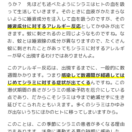
うか？ 先ほども述べたようにシラミはヒトの血を吸
って生活していきます。そのときに血液がかたまらな
いように唾液成分を注入して血を吸うのですが、その
唾液成分に対するアレルギー反応
としてかゆみが出て
きます。蚊に刺されるのと同じようなものですね。な
お、蚊とは唾液腺の成分が異なりますので、たくさん
蚊に刺されたことがあってもシラミに対するアレルギ
ーが早く出現するわけではありませんよ。
このアレルギー反応は、出現するまでに、一般的に数
週間かかります。つまり
感染して数週間が経過しては
じめてシラミに対する症状が出てくる
んですね。この
潜伏期間の長さがシラミの感染予防を厄介にしている
点であり、だからこそシラミは今まで絶滅せずに生き
延びてこられたともいえます。多くのシラミはかゆみ
が出ないうちにほかのヒトに移ってしまいますから。
このことは、この季節にシラミの患者が多くなる理由
でもあります。活発に運動する夏の時期に感染した、