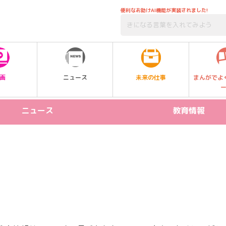
便利なお助けAI機能が実装されました!
未来の仕事
画
ニュース
まんがでよ
ニュース
教育情報
リリース情報
STEAM
新製品
プログラミング
イベント
受験
習い事
SDGs