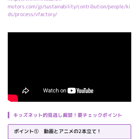
motors.com/jp/sustainability/contribution/people/ki
ds/process/vfactory/
キッズネット的見逃し厳禁！要チェックポイント
ポイント① 動画とアニメの2本立て！