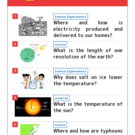
1
Science Experiments
Where and how is
electricity produced and
delivered to our homes?
2
nature
What is the length of one
revolution of the earth?
3
Science Experiments
Why does salt on ice lower
the temperature?
4
universe
What is the temperature of
the sun?
5
nature
Where and how are typhoons