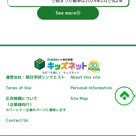
で
始
まった
戦争
は2024
年
2
月
で
丸
2
年
分
かるように、ウクライナ
研究
の
がたちました。ウクライナの
人々
は、
専門家
、
岡部
芳彦
さんに
教
えてもらい
See more
戦争
をしていることを
日常
として
受
け
ました。（2022
年
3
月
4
日
配信
、
入
れながら、
毎日
を
暮
らしていかなく
2026
年
2
月
24
日
更新
）
てはならない
状況
です。ウクライナ
研究
の
専門家
、
岡部
芳彦
さんは2023
年
9
月
にウクライナの
首都
キーウを
訪問
。キーウはウクライナの
中央
部
に
あり、ロシア
軍
との
激
しい
戦闘
が
続
く
東南
部
の
地域
と
比
べると
落
ち
着
いた
環境
です。
公園
には
戦争
での
犠牲者
の
名前
が
書
かれた
国旗
が
並
び、
夜
には
空襲
警報
が
鳴
ることもありますが、そ
運営会社：朝日学研シンクエスト
About this site
れでも
街並
みは
美
しく、レストランや
Terms of Use
Personal Information
コンサートもあります。そんな
戦争
の
ある
生活
の
様子
を、
岡部
さんに
写真
と
広告掲載について
Site Map
ともにレポートしてもらいました。
（企業様向け）
※パートナー企業のページに遷移します
Contact Us