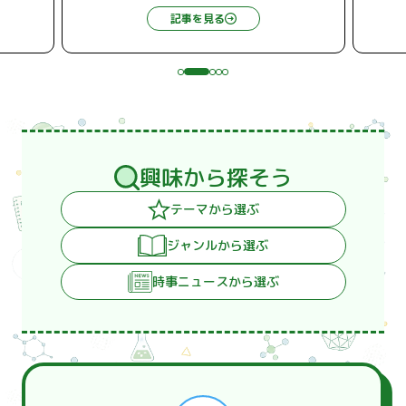
occur? Explaining the
記事を見る
differences in their
mechanisms
興味から探そう
テーマから選ぶ
ジャンルから選ぶ
時事ニュースから選ぶ