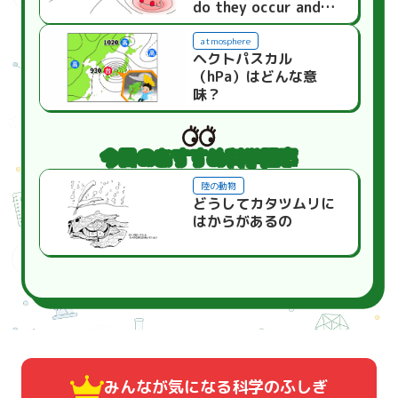
do they occur and
what is their
relationship to the
atmosphere
ヘクトパスカル
weather?
（hPa）はどんな意
味？
今日のおすすめ科学記事
陸の動物
どうしてカタツムリに
はからがあるの
みんなが気になる
科学のふしぎ