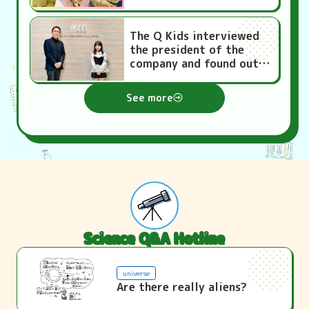
and its appeal!
The Q Kids interviewed
the president of the
company and found out
the secret behind why
"FMV" PCs are the best-
See more
selling products in
Japan!
Science Q&A Hotline
universe
Are there really aliens?