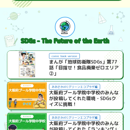
SDGs - The Future of the Earth
comic book version
まんが「地球防衛隊SDGs」第77
話「目指せ！食品廃棄ゼロエリア
②」
おおさかATCグリーンエコプラザ編
大阪府プール学院中学校のみんな
が投稿してくれた環境・SDGsク
イズに挑戦！
おおさかATCグリーンエコプラザ編
大阪府プール学院中学校のみんな
が投稿してくれた「ランキング」