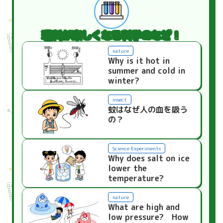
理科が楽しくなる科学のなぜ！
nature
Why is it hot in
summer and cold in
winter?
insect
蚊はなぜ人の血を吸う
の？
Science Experiments
Why does salt on ice
lower the
temperature?
nature
What are high and
low pressure? How