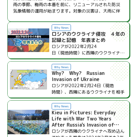
雨
の
季節
、
梅雨
の
本番
を
前
に、リニューアルされた
防災
気象
情報
の
運用
が
始
まります。
対象
の
災害
は、
大雨
に
伴
う
浸水
、
河川
の
氾濫
、
土砂
災害
、
台風
などに
伴
う
高潮
の
４つ。
警報
・
注意報
として、
発生
しそうな
災害
の
危険
度
Why News
と、いま
取
るべき
行動
の
目安
をセットにして
発表
するこ
ロシアのウクライナ侵攻 ４年の
とで、
避難
などの
判断
がしやすくなりました。
新
しい
記録と記憶 年表まとめ
警報
・
注意報
の
仕組
みを
紹介
します。
新
しい
防災
気象
ロシアが2022
年
2
月
24
情報
は2026
年
５
月
29
日
からのスタートです。
日
（
現地時間
）に
西
隣
のウクライナに
攻
め
込
んで
丸
３
年
が
経
ちました。
日本
からできることは
限
られていますが、
Why News
ウクライナの
人々
を
思
うこと、
記録
す
Why? Why? Russian
ること、
記憶
することは、
戦争
を
繰
り
Invasion of Ukraine
返
さないために
大切
です。この
戦争
に
ロシアが2022
年
2
月
24
日
（
現地
関連
してここまでのウクライナ、ロシ
時間
）、
西隣
にあるウクライナを
相手
ア、
国際社会
の
主
な
動
きを
年表
形式
で
に
戦争
を
始
めました。ウクライナの
街
まとめていきます。ただ、ここに
記
し
はミサイルや
無人機
（ドローン）
攻撃
Why News
きれない
絶
え
間
のない
戦闘
と、ミサイ
で
壊
され、
一般
市民
が
犠牲
になってい
Kieu in Pictures: Everyday
ルや
無人機
（ドローン）による
攻撃
ます。
犠牲者
には
子
どももいます。た
Life with War Two Years
で、
日々
、
犠牲
が
出
続
けていることも
くさんのウクライナの
人々
が、
外国
へ
After Russia's Invasion of
覚
えておきたいです。（2025
年
2
Ukraine
避難
しています。どうしてこんな
悲
し
ロシアが
西隣
のウクライナへ
攻
め
込
ん
月
24
日
公開
、
随時
更新
）
いことが
起
こっているのか。みんなに