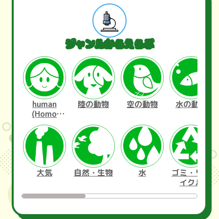
ジャンルからえらぶ
human
陸の動物
空の動物
水の動物
(Homo
sapiens)
大気
自然・生物
水
ゴミ・リサ
イクル