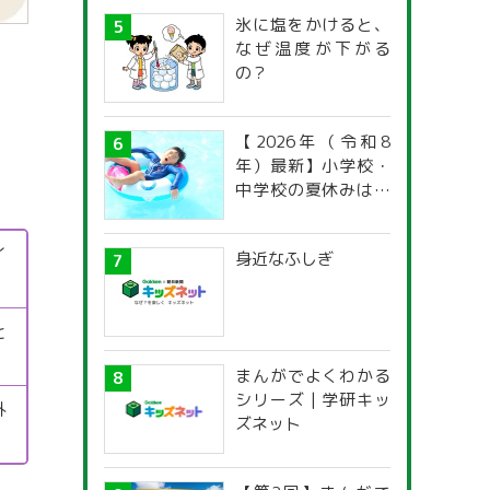
氷に塩をかけると、
なぜ温度が下がる
の？
【2026年（令和8
年）最新】小学校・
中学校の夏休みはい
つからいつまで？ 都
道府県別「夏季休暇
イ
身近なふしぎ
一覧」
と
まんがでよくわかる
シリーズ | 学研キッ
外
ズネット