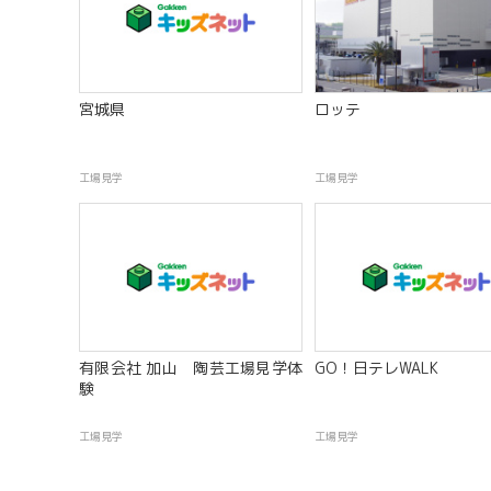
宮城県
ロッテ
工場見学
工場見学
有限会社 加山 陶芸工場見学体
GO！日テレWALK
験
工場見学
工場見学