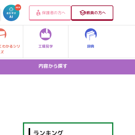
保護者の方へ
教員の方へ
工場見学
辞典
くわかるシリ
ーズ
内容から探す
日用品
研究機関
環境関連
おかし
鉄鋼
官公庁
建設
のりもの
畜産
おもちゃ
ランキング