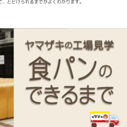
て、とどけられるまでがよくわかります。
四国
九州・沖縄