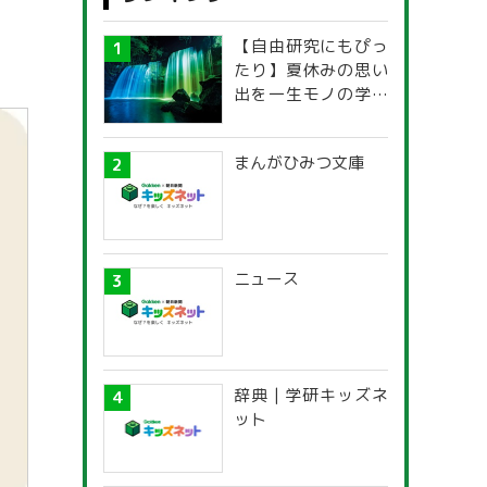
エネルギー
防災
【自由研究にもぴっ
伝統工芸
学用品
たり】夏休みの思い
出を一生モノの学び
たべもの
物流
に！「光の不思議」
探究ガイド
マスコミ
スポーツ用品
まんがひみつ文庫
のみもの
ニュース
辞典 | 学研キッズネ
ット