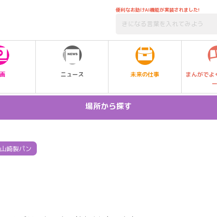
便利なお助けAI機能が実装されました!
未来の仕事
画
ニュース
まんがでよ
場所から探す
北海道・東北
関東
山崎製パン
中部
近畿
中国