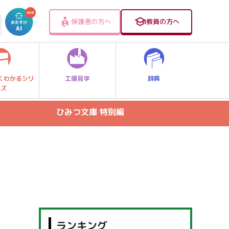
保護者の方へ
教員の方へ
工場見学
辞典
くわかるシリ
ーズ
ひみつ文庫 特別編
ランキング