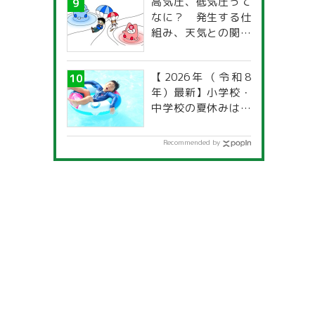
高気圧、低気圧って
なに？ 発生する仕
組み、天気との関係
は？
【2026年（令和8
年）最新】小学校・
中学校の夏休みはい
つからいつまで？ 都
道府県別「夏季休暇
Recommended by
一覧」