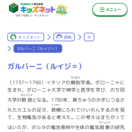
キッズネット
辞典
か
ガルバーニ（ルイジ＝）
ガルバーニ（ルイジ＝）
かいぼう
（1737〜1798）イタリアの
解剖
学者。ボローニャに
生まれ，ボローニャ大学で神学と医学を学び，のち同
きょうじゅ
大学の
教授
となる。1780年，真ちゅうのかぎにつるさ
てっさく
れたカエルの足が，
鉄柵
にふれてけいれんするのを見
て，生物電気があると考えた。この考えはまちがって
げんしょう
はいたが，ボルタの電池発明や生体の電気
現象
の研究