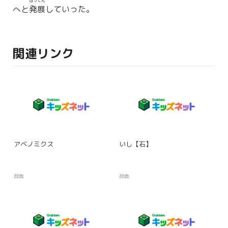
はってん
へと
発展
していった。
関連リンク
アベノミクス
いし【石】
辞典
辞典