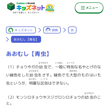
キッズネット
辞典
あ
あおむし【青虫】
あおむし【青虫】
ようちゅう
いっぱん
とくべつ
（1）チョウやガの
幼虫
で，
一般
に
特別
な毛やとげのな
ようちゅう
おおがた
い緑色をした
幼虫
をさす。緑色でも
大型
のものはいも
めいかく
くべつ
虫というが，
明確
な
区別
はできない。
ようちゅう
（2）モンシロチョウやスジグロシロチョウの
幼虫
のこ
と。