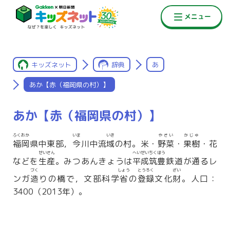
キッズネット
辞典
あ
あか【赤（福岡県の村）】
あか【赤（福岡県の村）】
ふくおか
いま
いき
やさい
かじゅ
福岡
県中東部，
今
川中流
域
の村。米・
野菜
・
果樹
・花
せいさん
へいせいちくほう
などを
生産
。みつあんきょうは
平成筑豊
鉄道が通るレ
づく
しょう
とうろく
ざい
ンガ
造
りの橋で，文部科学
省
の
登録
文化
財
。人口：
3400（2013年）。