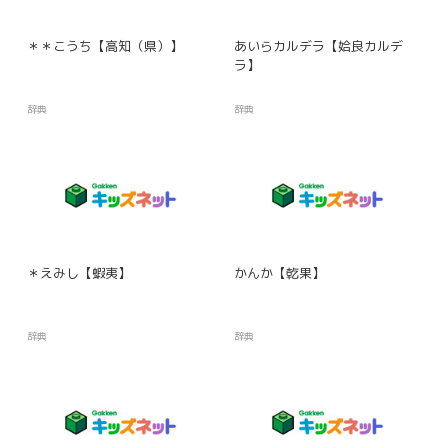
＊＊こうち【高知（県）】
あいらカルデラ【姶良カルデ
ラ】
辞典
辞典
＊えみし【蝦夷】
かんか【乾果】
辞典
辞典