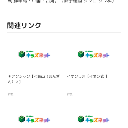
朝鮮
半島・中国・
台湾
。（
被子植物
シソ
目
シソ
科
）
関連リンク
＊アンシャン【＜鞍山（あんざ
イオンしき【イオン式 】
ん）＞】
辞典
辞典