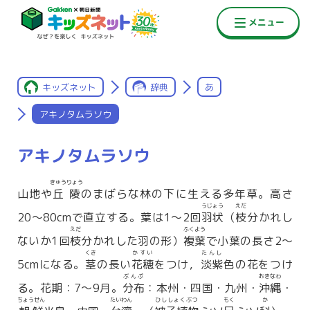
キッズネット
辞典
あ
アキノタムラソウ
アキノタムラソウ
きゅうりょう
山地や
丘陵
のまばらな林の下に生える多年草。高さ
うじょう
えだ
20〜80cmで直立する。葉は1〜2回
羽状
（
枝
分かれし
えだ
ふくよう
ないか1回
枝
分かれした羽の形）
複葉
で小葉の長さ2〜
くき
かすい
たんし
5cmになる。
茎
の長い
花穂
をつけ，
淡紫
色の花をつけ
ぶんぷ
おきなわ
る。花期：7〜9月。
分布
：本州・四国・九州・
沖縄
・
ちょうせん
たいわん
ひししょくぶつ
もく
か