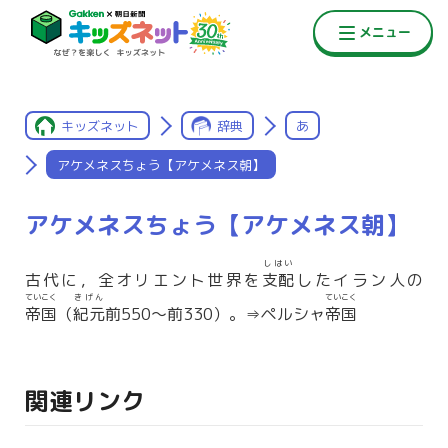
キッズネット
辞典
あ
アケメネスちょう【アケメネス朝】
アケメネスちょう【アケメネス朝】
しはい
古代に，全オリエント世界を
支配
したイラン人の
ていこく
きげん
ていこく
帝国
（
紀元
前550〜前330）。⇒ペルシャ
帝国
関連リンク