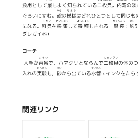
もっと
にまいがい
ないわん
たん
食用として
最
もよく知られている
二枚貝
。
内湾
の
淡
から
もよう
ぐらいにすむ。
殻
の
模様
はどれひとつとして同じも
ちがい
さいしゅう
ようしょく
かくちょう
やく
になる。
稚貝
を
採集
して
養殖
もされる。
殻長
：
約
ダレガイ科）
コーチ
ようい
にまいがい
入手が
容易
で，ハマグリとならんで
二枚貝
の体の
じっけん
すな
すいかん
入れの
実験
も，
砂
から出ている
水管
にインクをたら
関連リンク