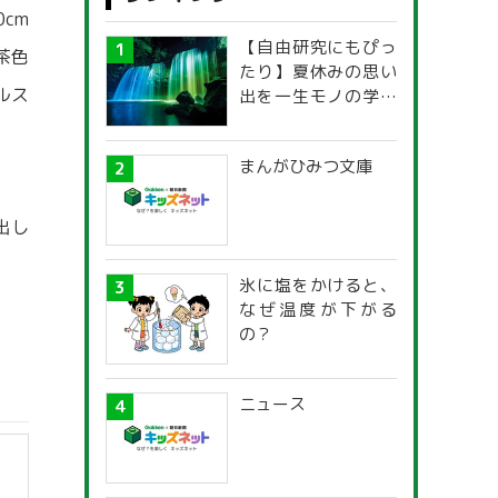
cm
【自由研究にもぴっ
茶色
たり】夏休みの思い
ルス
出を一生モノの学び
に！「光の不思議」
探究ガイド
まんがひみつ文庫
出し
氷に塩をかけると、
なぜ温度が下がる
の？
ニュース