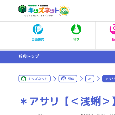
科学
自由研究
動
辞典トップ
キッズネット
辞典
あ
アサリ
＊アサリ【＜浅蜊＞