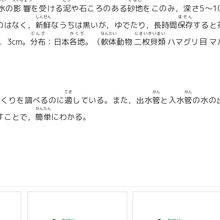
すい
えいきょう
どろ
すなじ
水
の
影響
を受ける
泥
や石ころのある
砂地
をこのみ，深さ5〜10
しんせん
ほぞん
のはなく，
新鮮
なうちは黒いが，ゆでたり，長時間
保存
すると
ぶんぷ
かくち
なんたい
にまいがいるい
3．3cm。
分布
：日本
各地
。（
軟体
動物
二枚貝類
ハマグリ目 マ
てき
かん
かん
つくりを調べるのに
適
している。また，出水
管
と入水
管
の水の
かんたん
すことで，
簡単
にわかる。