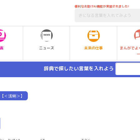
便利なお助けAI機能が実装されました!
未来の仕事
画
ニュース
まんがでよ
辞典で探したい言葉を入れよう
【＜浅蜊＞】
】