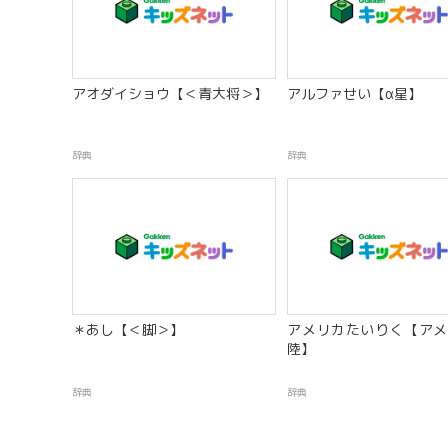
アオダイショウ【＜青大将＞】
アルファせい【α星】
辞典
辞典
＊あし【＜脚＞】
アメリカたいりく【アメ
陸】
辞典
辞典