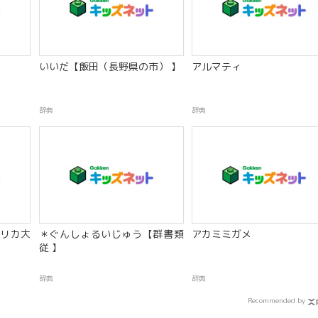
いいだ【飯田（長野県の市） 】
アルマティ
辞典
辞典
リカ大
＊ぐんしょるいじゅう【群書類
アカミミガメ
従 】
辞典
辞典
Recommended by