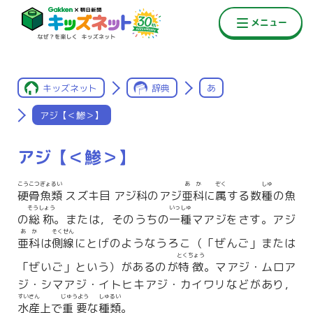
キッズネット
辞典
あ
アジ【＜鯵＞】
アジ【＜鯵＞】
こうこつぎょるい
あか
ぞく
しゅ
硬骨魚類
スズキ目 アジ科のアジ
亜科
に
属
する数
種
の魚
そうしょう
いっしゅ
の
総称
。または，そのうちの
一種
マアジをさす。アジ
あか
そくせん
亜科
は
側線
にとげのようなうろこ（「ぜんご」または
とくちょう
「ぜいご」という）があるのが
特徴
。マアジ・ムロア
ジ・シマアジ・イトヒキアジ・カイワリなどがあり，
すいさん
じゅうよう
しゅるい
水産
上で
重要
な
種類
。