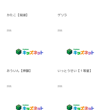
かたこ【潟湖】
ゲリラ
辞典
辞典
おういん【押韻】
いっとうせい【１等星】
辞典
辞典