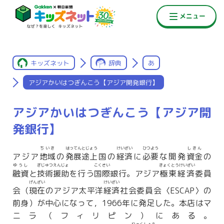
キッズネット
辞典
あ
アジアかいはつぎんこう【アジア開発銀行】
アジアかいはつぎんこう【アジア開
発銀行】
ちいき
はってんとじょう
けいざい
ひつよう
しきん
アジア
地域
の
発展途上
国の
経済
に
必要
な開発
資金
の
ゆうし
ぎじゅつえんじょ
こくさい
きょくとうけいざい
融資
と
技術援助
を行う
国際
銀行。アジア
極東経済
委員
げんざい
けいざい
会（
現在
のアジア太平洋
経済
社会委員会〈ESCAP〉の
前身）が中心になって，1966年に発足した。本店はマ
ニラ（フィリピン）にある。