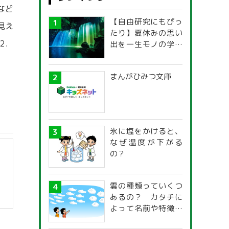
など
【自由研究にもぴっ
見え
たり】夏休みの思い
2．
出を一生モノの学び
に！「光の不思議」
探究ガイド
まんがひみつ文庫
氷に塩をかけると、
なぜ温度が下がる
の？
雲の種類っていくつ
あるの？ カタチに
よって名前や特徴が
違うの？