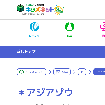
科学
自由研究
動
辞典トップ
キッズネット
辞典
あ
アジア
＊アジアゾウ