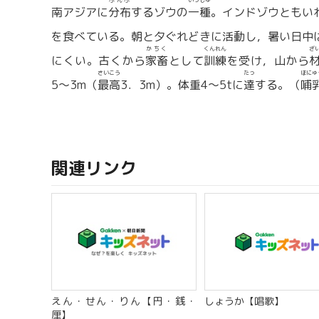
ぶんぷ
いっしゅ
南アジアに
分布
するゾウの
一種
。インドゾウともい
を食べている。朝と夕ぐれどきに活動し，暑い日中
かちく
くんれん
ざ
にくい。古くから
家畜
として
訓練
を受け，山から
さいこう
たっ
ほにゅ
5〜3m（
最高
3．3m）。体重4〜5tに
達
する。（
哺
関連リンク
えん・せん・りん【円・銭・
しょうか【唱歌】
厘】