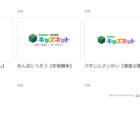
辞典
辞典
山】
あんぽとうそう【安保闘争】
げきじんさいがい【激甚災
辞典
辞典
Recommended by