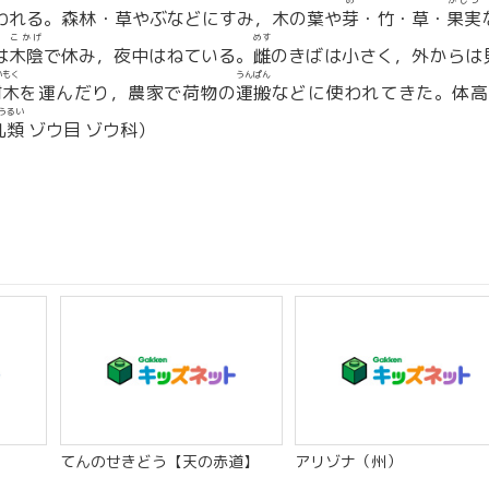
め
かじつ
われる。森林・草やぶなどにすみ，木の葉や
芽
・竹・草・
果実
こかげ
めす
は
木陰
で休み，夜中はねている。
雌
のきばは小さく，外からは
いもく
うんぱん
材木
を運んだり，農家で荷物の
運搬
などに使われてきた。体高
うるい
乳類
ゾウ目 ゾウ科）
てんのせきどう【天の赤道】
アリゾナ（州）