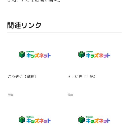
いる。とくに
壁画
が有名。
関連リンク
こうぞく【皇族】
＊せいき【世紀】
辞典
辞典