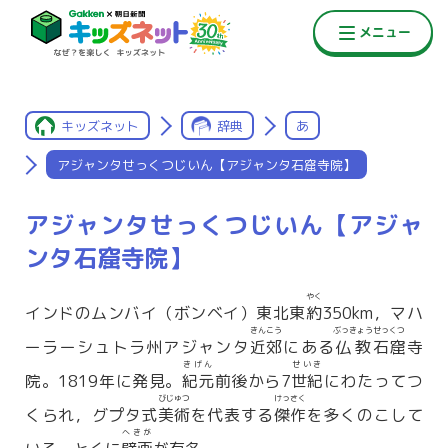
キッズネット
辞典
あ
アジャンタせっくつじいん【アジャンタ石窟寺院】
アジャンタせっくつじいん【アジャ
ンタ石窟寺院】
やく
インドのムンバイ（ボンベイ）東北東
約
350km，マハ
きんこう
ぶっきょう
せっくつ
ーラーシュトラ州アジャンタ
近郊
にある
仏教
石窟
寺
きげん
せいき
院。1819年に発見。
紀元
前後から7
世紀
にわたってつ
びじゅつ
けっさく
くられ，グプタ式
美術
を代表する
傑作
を多くのこして
へきが