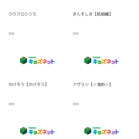
ウラクロシジミ
きんそしき【筋組織】
辞典
辞典
かげろう【かげろう】
アザラシ【＜海豹＞】
辞典
辞典