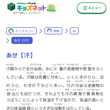
キッズネット
辞典
あ
あせ【汗】
あせ【汗】
かんせん
ぶんぴつえき
しょうりょう
ろうはいぶつ
しょくえん
汗腺
からでる
分泌液
。水に
少量
の
老廃物
や
食塩
をふく
かんせん
ひふ
ぶんぷ
んでいる。
汗腺
は
皮膚
に
分布
し，とくに手のひら，足
あせ
ぶんぴつ
ろうはいぶつ
のうら，わきの下などに多い。
汗
の
分泌
は
老廃物
の
はいしゅつ
あせ
じょうはつ
じょうはつねつ
排出
にも役だつが，それよりも
汗
の
蒸発
で
蒸発熱
を
うばうことによって体温を下げるので，気温の高いと
ちょうせつ
やくわり
きの体温
調節
という大きな
役割
をはたしている。