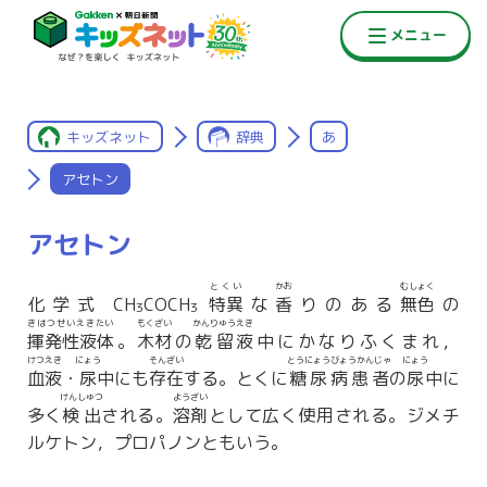
キッズネット
辞典
あ
アセトン
アセトン
とくい
かお
むしょく
化学式 CH
COCH
特異
な
香
りのある
無色
の
3
3
きはつせいえきたい
もくざい
かんりゅう
えき
揮発性液体
。
木材
の
乾留
液
中にかなりふくまれ，
けつえき
にょう
そんざい
とうにょうびょうかんじゃ
にょう
血液
・
尿
中にも
存在
する。とくに
糖尿病患者
の
尿
中に
けんしゅつ
ようざい
多く
検出
される。
溶剤
として広く使用される。ジメチ
ルケトン，プロパノンともいう。