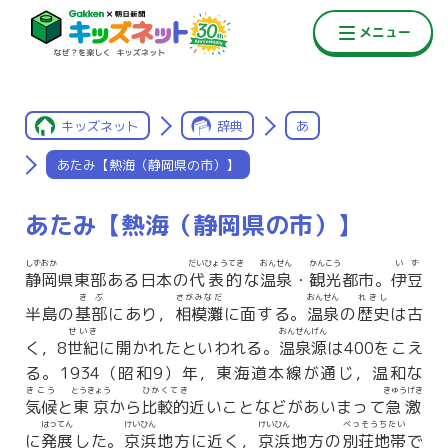
キッズネット
辞典
あ
あたみ【熱海（静岡県の市）】
あたみ【熱海（静岡県の市）】
しずおか
だいひょうてき
おんせん
かんこう
いず
静岡
県東部ある日本の
代表的
な
温泉
・
観光
都市。
伊豆
きぶ
さがみなだ
おんせん
れきし
半島の
基部
にあり，
相模灘
に面する。
温泉
の
歴史
は古
せいき
おんせんげん
く，8
世紀
に開かれたといわれる。
温泉源
は400をこえ
る。1934（昭和9）年，東海道本線が通じ，温和な
きこう
とうきょう
ひかくてき
きゅうげき
気候
と
東京
から
比較的
近いことなどがあいまって
急激
はってん
けいひん
けいひん
べっそうちたい
に
発展
した。
京浜
地方に近く，
京浜
地方の
別荘地帯
で