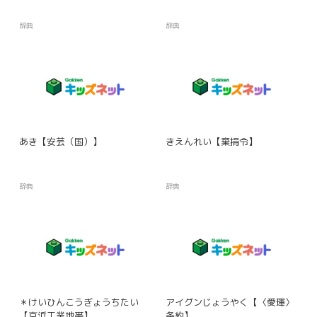
辞典
辞典
あき【安芸（国）】
きえんれい【棄捐令】
辞典
辞典
＊けいひんこうぎょうちたい
アイグンじょうやく【〈愛琿〉
【京浜工業地帯】
条約】