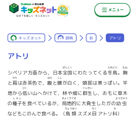
キッズネット
辞典
あ
アトリ
アトリ
ぜんこく
ふゆどり
むね
シベリア方面から，日本
全国
にわたってくる
冬鳥
。
胸
かた
はら
こし
と
肩
は赤茶色で，
腹
と
腰
が白く，頭部は黒っぽい。平
ひく
ぐんせい
地から
低
い山へかけて，林や畑に
群生
し，おもに草木
しゅし
きょくちてき
ようちゅう
の
種子
を食べているが，
局地的
に大発生したガの
幼虫
ちょうるい
もく
か
などもこのんで食べる。（
鳥類
スズメ
目
アトリ
科
）