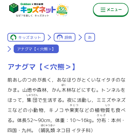
キッズネット
辞典
あ
アナグマ【＜穴熊＞】
アナグマ【＜穴熊＞】
前あしのつめが長く，あなほりがとくいなイタチのな
ぼく
かま。山地や森林，かん
木
林などにすむ。トンネルを
しゅうだん
ほって，
集団
で生活する。夜に活動し，ミミズやネズ
かじつ
しつ
ミなどの小動物，キノコや
果実
などの植物
質
も食べ
ぶんぷ
る。体長52〜90cm，体重：10〜16kg。
分布
：本州・
ほにゅうるい
四国・九州。（
哺乳類
ネコ目 イタチ科）