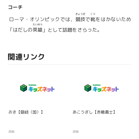
コーチ
きょうぎ
くつ
ローマ・オリンピックでは，
競技
で
靴
をはかないため
えいゆう
「はだしの
英雄
」として話題をさらった。
関連リンク
おき【隠岐（国）】
あこうぎし【赤穂義士】
辞典
辞典