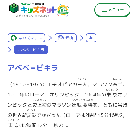
キッズネット
辞典
あ
アベベ＝ビキラ
アベベ＝ビキラ
ぐんじん
せんしゅ
（1932〜1973）エチオピアの
軍人
，マラソン
選手
。
とうきょう
1960年のローマ・オリンピック，1964年の
東京
オリ
しじょうはつ
れんぞくゆうしょう
ンピックと
史上初
のマラソン
連続優勝
を，ともに当時
きろく
の世界新
記録
でかざった（ローマは2時間15分16秒2，
とうきょう
東京
は2時間12分11秒2）。