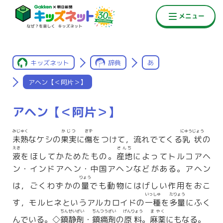
キッズネット
辞典
あ
アヘン【＜阿片＞】
アヘン【＜阿片＞】
みじゅく
かじつ
きず
にゅうじょう
未熟
なケシの
果実
に
傷
をつけて，流れでてくる
乳状
の
えき
さんち
液
をほしてかためたもの。
産地
によってトルコアヘ
ン・インドアヘン・中国アヘンなどがある。アヘン
りょう
は，ごくわずかの
量
でも動物にはげしい作用をおこ
いっしゅ
たりょう
す，モルヒネというアルカロイドの
一種
を
多量
にふく
ちんせいざい
ちんつうざい
げんりょう
まやく
んでいる。◇
鎮静剤
・
鎮痛剤
の
原料
。
麻薬
にもなる。