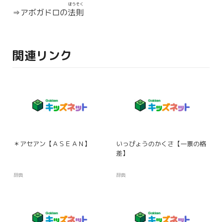
ほうそく
⇒アボガドロの
法則
関連リンク
＊アセアン【ＡＳＥＡＮ】
いっぴょうのかくさ【一票の格
差】
辞典
辞典