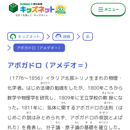
キッズネット
辞典
あ
アボガドロ（アメデオ＝）
アボガドロ（アメデオ＝）
（1776〜1856）イタリア北部トリノ生まれの物理・
ほうりつ
化学者。はじめ
法律
の勉強をしたが，1800年ころから
きょうじゅ
数学や物理学を研究し，1809年に王立学校の
教授
にな
かん
ほうそく
った。1811年に，気体に
関
するアボガドロの
法則
（は
せつ
かせつ
じめこの
説
はみとめられず，アボガドロの
仮説
とよば
ろん
ろん
きそ
かくりつ
れた）を発表し，分子
論
・原子
論
の
基礎
を
確立
した。