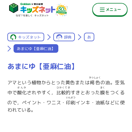
キッズネット
辞典
あ
あまにゆ【亜麻仁油】
あまにゆ【亜麻仁油】
かっしょく
アマという植物からとった黄色または
褐色
の油。空気
さんか
ひかくてき
まく
中で
酸化
されやすく，
比較的
すきとおった
膜
をつくる
いんさつ
ので，ペイント・ワニス・
印刷
インキ・油紙などに使
われている。