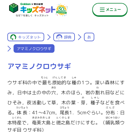
キッズネット
辞典
あ
アマミノクロウサギ
アマミノクロウサギ
もっと
げんしてき
しゅ
ウサギ科の中で
最
も
原始的
な
種
の1つ。深い森林にす
あな
わ
み，日中は土の中の
穴
，木のほら，岩の
割
れ目などに
め
しゅし
ひそみ，夜活動して草，木の葉・
芽
，
種子
などを食べ
たいちょう
びちょう
ぶんぷ
る。
体長
：41〜47cm，
尾長
1．5cmぐらい。
分布
：日
とくさん
あまみおおしま
とくのしま
ほにゅうるい
本
特産
で，
奄美大島
と
徳之島
だけにすむ。（
哺乳類
ウ
サギ目 ウサギ科）