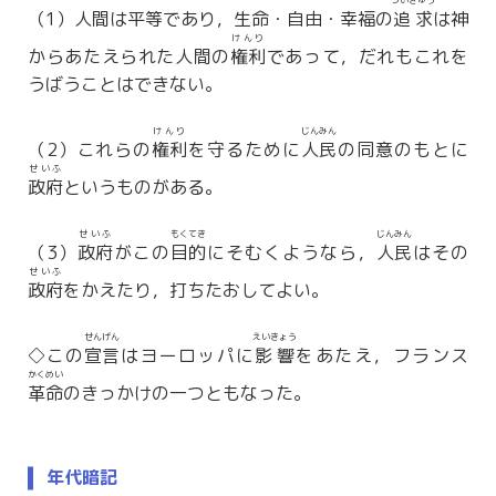
ついきゅう
（1）人間は平等であり，生命・自由・幸福の
追求
は神
けんり
からあたえられた人間の
権利
であって，だれもこれを
うばうことはできない。
けんり
じんみん
（2）これらの
権利
を守るために
人民
の同意のもとに
せいふ
政府
というものがある。
せいふ
もくてき
じんみん
（3）
政府
がこの
目的
にそむくようなら，
人民
はその
せいふ
政府
をかえたり，打ちたおしてよい。
せんげん
えいきょう
◇この
宣言
はヨーロッパに
影響
をあたえ，フランス
かくめい
革命
のきっかけの一つともなった。
年代暗記