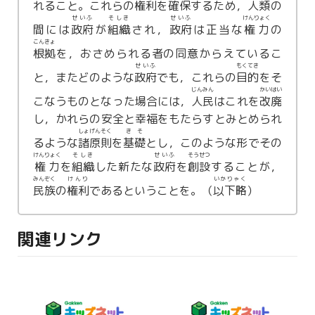
れること。これらの
権利
を
確保
するため，人
類
の
せいふ
そしき
せいふ
けんりょく
間には
政府
が
組織
され，
政府
は正当な
権力
の
こんきょ
根拠
を，おさめられる者の同意からえているこ
せいふ
もくてき
と，またどのような
政府
でも，これらの
目的
をそ
じんみん
かいはい
こなうものとなった場合には，
人民
はこれを
改廃
し，かれらの安全と幸福をもたらすとみとめられ
しょげんそく
きそ
るような
諸原則
を
基礎
とし，このような形でその
けんりょく
そしき
せいふ
そうせつ
権力
を
組織
した新たな
政府
を
創設
することが，
みんぞく
けんり
いかりゃく
民族
の
権利
であるということを。（
以下略
）
関連リンク