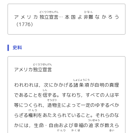
どくりつせんげん
ひなん
アメリカ
独立宣言
…本国よ
非難
なかろう
（1776）
史料
どくりつせんげん
アメリカ
独立宣言
しょじょうこう
われわれは，次にかかげる
諸条項
が自明の真理
しん
であることを
信
ずる。すなわち，すべての人は平
ぞうぶつ
等につくられ，
造物
主によって一定のゆずるべか
けんり
らざる
権利
をあたえられていること。それらのな
ついきゅう
かには，生命・自由および幸福の
追求
が数えら
けんり
かくほ
るい