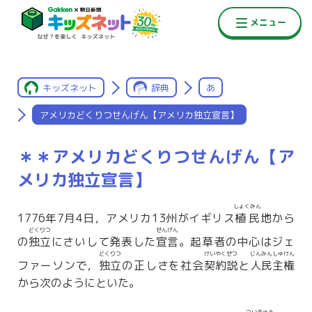
キッズネット
辞典
あ
アメリカどくりつせんげん【アメリカ独立宣言】
＊＊アメリカどくりつせんげん【ア
メリカ独立宣言】
しょくみん
1776年7月4日，アメリカ13州がイギリス
植民
地から
どくりつ
せんげん
の
独立
にさいして発表した
宣言
。起草者の中心はジェ
どくりつ
けいやくせつ
じんみんしゅけん
ファーソンで，
独立
の正しさを社会
契約説
と
人民主権
から次のようにといた。