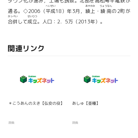
タウン化が進み，工場も
誘致
。北部を
高松琴平
電鉄が
へいせい
あやかみ
りょうなん
通る。◇2006（
平成
18）年3月，
綾上
・
綾南
の2町が
がっぺい
せいりつ
合併
して
成立
。人口：2．5万（2013年）。
関連リンク
＊こうあんのえき【弘安の役】
あしゅ【亜種】
辞典
辞典