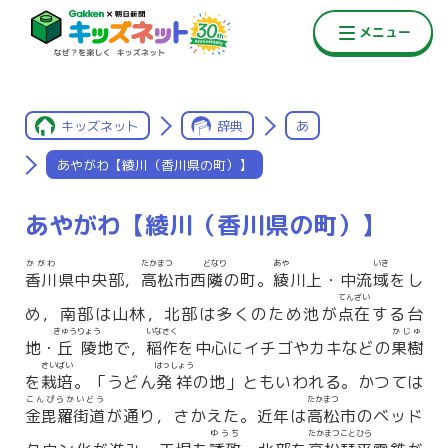
キッズネット
辞典
あ
あやがわ【綾川（香川県の町）】
あやがわ【綾川（香川県の町）】
かがわ
たかまつ
どなり
あや
いき
香川
県中央部，
高松
市西
隣
の町。
綾
川上・中流
域
をし
てんざい
め，南部は山林，北部は多くのため池が
点在
する台
きゅうりょう
いなさく
かじゅ
地・
丘陵
地で，
稲作
を中心にイチゴやカキなどの
果樹
さいばい
はっしょう
を
栽培
。「うどん
発祥
の地」ともいわれる。かつては
こんぴらかいどう
たかまつ
金毘羅街道
が通り，さかえた。近年は
高松
市のベッド
ゆうち
たかまつことひら