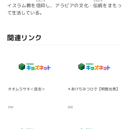
しんこう
でんとう
イスラム教を
信仰
し，アラビアの文化・
伝統
をまもっ
て生活している。
関連リンク
オオムラサキ＜昆虫＞
＊あけちみつひで【明智光秀】
辞典
辞典