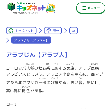
キッズネット
辞典
あ
アラブじん【アラブ人】
アラブじん【アラブ人】
じんしゅ
けい
ぞく
みんぞく
みんぞく
ヨーロッパ
人種
のセム
系
に
属
する
民族
。アラブ
民族
・
アラビア人ともいう。アラビア半島を中心に，西アジ
いったい
ぶんぷ
かみ
アから北アフリカ
一帯
に
分布
する。黒い
髪
，黒い目，
とくしょく
高い鼻に
特色
がある。
コーチ