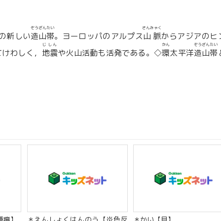
ぞうざんたい
さんみゃく
の新しい
造山帯
。ヨーロッパのアルプス
山脈
からアジアのヒ
じしん
かん
ぞうざんたい
てけわしく，
地震
や火山活動も活発である。◇
環
太平洋
造山帯
腫瘍】
＊えんしょくはんのう【炎色反
＊かい【貝】