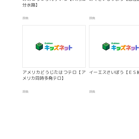
分水路】
辞典
辞典
アメリカどうじたはつテロ【ア
イーエスさいぼう【ＥＳ細
メリカ同時多発テロ】
辞典
辞典