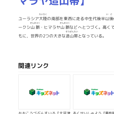
マラヤ造山帯】
たいりく
いご
ユーラシア
大陸
の南部を東西に走る中生代後半
以後
さんみゃく
さんみゃく
ークシ
山脈
・ヒマラヤ
山脈
などへとつづく。高く
ぞうざんたい
もに，世界の2つの大きな
造山帯
となっている。
関連リンク
おおこうづぶんすいろ【大河津
あくせいしゅよう【悪性