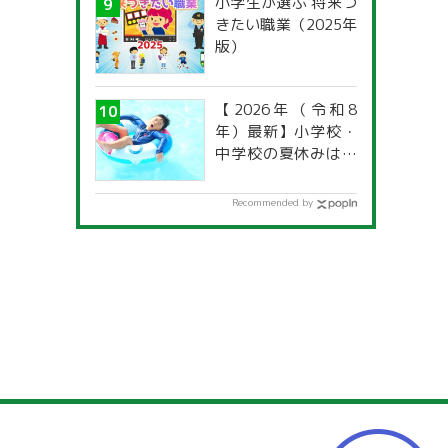
小学生が選ぶ 将来つ
きたい職業（2025年
版）
【2026年（令和8
年）最新】小学校・
中学校の夏休みはい
つからいつまで？ 都
道府県別「夏季休暇
Recommended by
一覧」