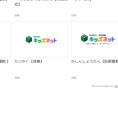
応】
辞典
辞典
胞 】
たいかく【体格】
がしんしょうたん【臥薪嘗
辞典
辞典
Recommended by