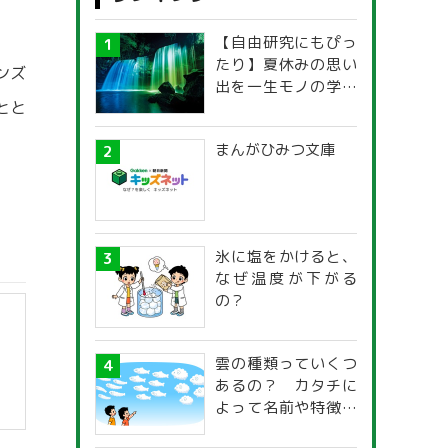
【自由研究にもぴっ
たり】夏休みの思い
ンズ
出を一生モノの学び
とと
に！「光の不思議」
探究ガイド
まんがひみつ文庫
氷に塩をかけると、
なぜ温度が下がる
の？
雲の種類っていくつ
あるの？ カタチに
よって名前や特徴が
違うの？