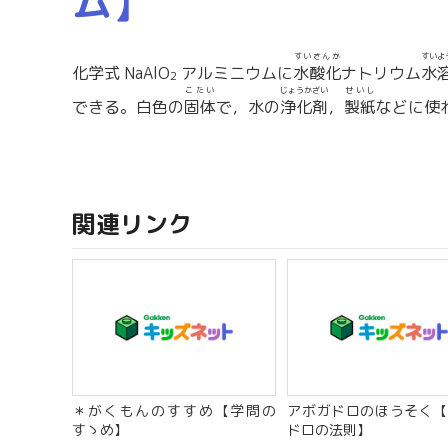
ム】
すいさんか
すいよ
化学式 NaAlO
アルミニウムに
水酸化
ナトリウム
水
2
こたい
じょうかざい
せいし
できる。白色の
固体
で，水の
浄化剤
，
製紙
などに使
関連リンク
＊がくもんのすすめ【学問の
アボガドロのほうそく【
すゝめ】
ドロの法則】