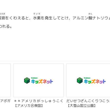
うえき
すいそ
さん
溶液
をくわえると，
水素
を発生してとけ，アルミン
酸
ナトリウ
われる。
アボガ
＊＊アメリカがっしゅうこく
だいせつざんこくりつこう
【アメリカ合衆国】
【大雪山国立公園】