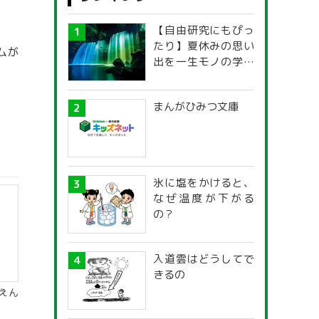
【自由研究にもぴっ
たり】夏休みの思い
ムが
出を一生モノの学び
に！「光の不思議」
探究ガイド
まんがひみつ文庫
氷に塩をかけると、
なぜ温度が下がる
の？
入道雲はどうしてで
きるの
えん