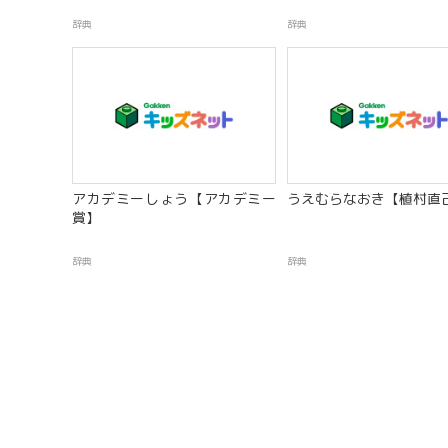
辞典
辞典
アカデミーしょう【アカデミー
うえむらなおき【植村直己
賞】
辞典
辞典