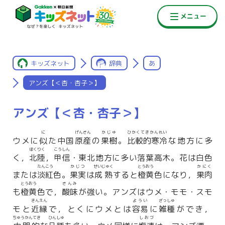
キッズネット
辞典
あ
アンズ【＜杏・杏子＞】
アンズ【＜杏・杏子＞】
に
げんさん
かじゅ
ひかくてきかんれい
ウメに
似
た中国
原産
の
果樹
。
比較的寒冷
な地方に多
ほくりく
こうしん
く，
北陸
，
甲信
・東北地方に多い落葉高木。花は白色
たんこう
かじつ
せいじゅく
とうおう
かにく
または
淡紅
色。
果実
は
成熟
すると
橙黄
色になり，
果肉
とうおう
さんみ
も
橙黄
色で，
酸味
が強い。アンズはウメ・モモ・スモ
きんえん
ようい
ざっしゅ
モと
近縁
で，とくにウメとは
容易
に
雑種
ができ，
ちゅうかんてき
ひんしゅ
しおづ