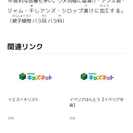
中間的
な
品種
も多い。ウメ同様に
塩漬
け・アンズ酒・
ほ
づ
かこう
ジャム・
干
しアンズ・シロップ
漬
けに
加工
する。
ひししょくぶつ
もく
か
（
被子植物
バラ
目
バラ
科
）
関連リンク
イエス＝キリスト
イベリアはんとう【イベリア半
島】
辞典
辞典