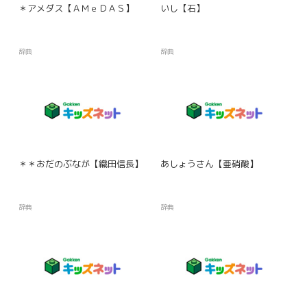
＊アメダス【ＡＭｅＤＡＳ】
いし【石】
辞典
辞典
＊＊おだのぶなが【織田信長】
あしょうさん【亜硝酸】
辞典
辞典