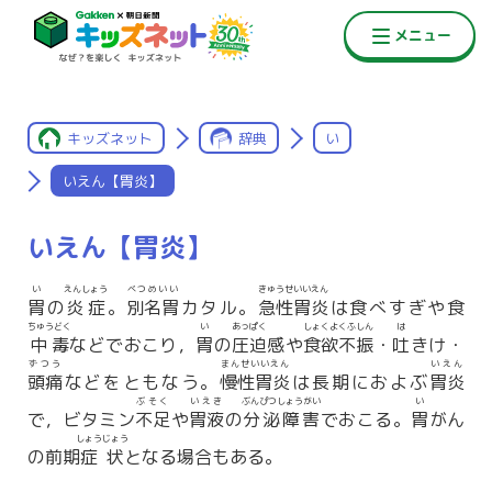
キッズネット
辞典
い
いえん【胃炎】
いえん【胃炎】
い
えんしょう
べつめいい
きゅうせいいえん
胃
の
炎症
。
別名胃
カタル。
急性胃炎
は食べすぎや食
ちゅうどく
い
あっぱく
しょくよくふしん
は
中毒
などでおこり，
胃
の
圧迫
感や
食欲不振
・
吐
きけ・
ずつう
まんせいいえん
いえん
頭痛
などをともなう。
慢性胃炎
は長期におよぶ
胃炎
ぶそく
いえき
ぶんぴつしょうがい
い
で，ビタミン
不足
や
胃液
の
分泌障害
でおこる。
胃
がん
しょうじょう
の前期
症状
となる場合もある。