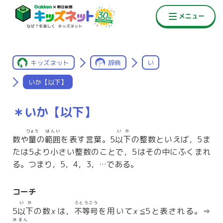
キッズネット
辞典
い
いか【以下】
＊いか【以下】
りょう
はんい
いか
数や
量
の
範囲
を表す言葉。5
以下
の整数といえば，5ま
たは5より小さい整数のことで，5はその中にふくまれ
る。つまり，5，4，3，…である。
コーチ
いか
ふとうごう
5
以下
の数
x
は，
不等号
を用いて
x
≦5と表される。⇒
みまん