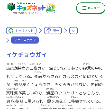
キッズネット
辞典
い
イケチョウガイ
イケチョウガイ
びわ
とくさん
にまいがい
さでい
琵琶
湖
特産
の
二枚貝
で，深さ5mよりあさい
砂泥
の中に
そくめん
に
もぐっている。
側面
から見るとカラスガイに
似
ている
から
あつ
がわ
が，
殻
が
厚
くじょうぶで，ふくらみが少ない。内
側
の
しんじゅしつ
かいさん
真珠質
が美しいので，
海産
のアコヤガイとならんで，
しんじゅようしょく
かすみがうら
いしょく
真珠養殖
に用いられ，
霞ヶ浦
などに
移植
されている。
かくちょう
やく
なんたい
にまいがいるい