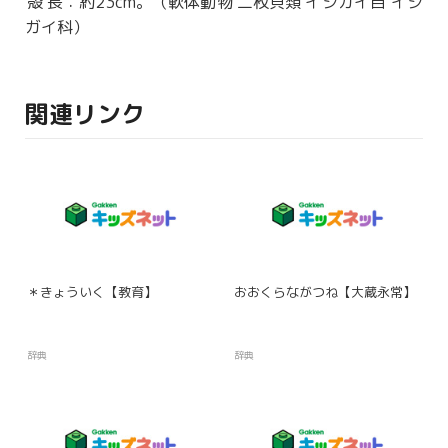
殻長
：
約
23cm。（
軟体
動物
二枚貝類
イシガイ目 イシ
ガイ科）
関連リンク
＊きょういく【教育】
おおくらながつね【大蔵永常】
辞典
辞典