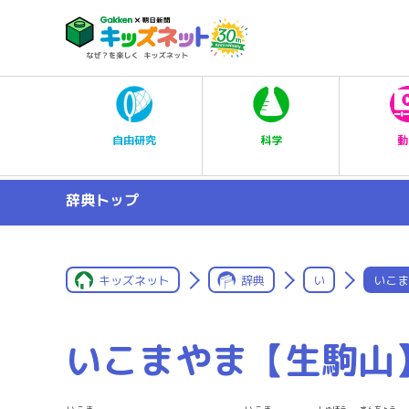
科学
自由研究
動
辞典トップ
キッズネット
辞典
い
いこま
いこまやま【生駒山