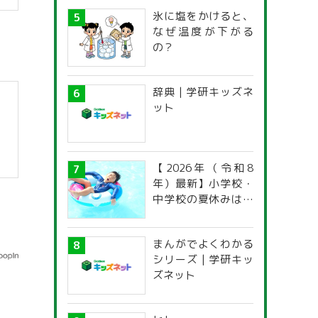
氷に塩をかけると、
なぜ温度が下がる
の？
辞典 | 学研キッズネ
ット
【2026年（令和8
年）最新】小学校・
中学校の夏休みはい
つからいつまで？ 都
道府県別「夏季休暇
まんがでよくわかる
一覧」
シリーズ | 学研キッ
ズネット