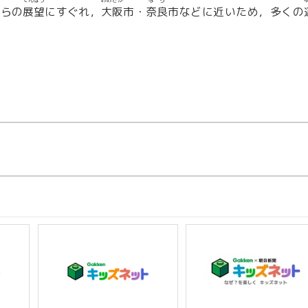
てんぼう
おおさか
なら
からの
展望
にすぐれ，
大阪
市・
奈良
市などに近いため，多くの