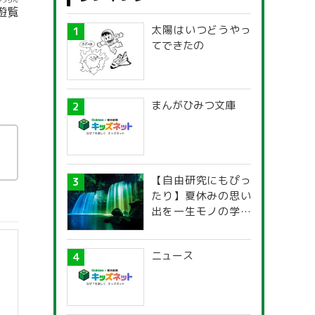
ゆうらん
遊覧
太陽はいつどうやっ
てできたの
まんがひみつ文庫
【自由研究にもぴっ
たり】夏休みの思い
出を一生モノの学び
に！「光の不思議」
探究ガイド
ニュース