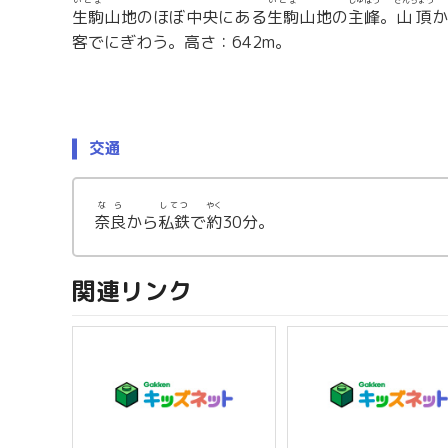
いこま
いこま
しゅほう
さんちょう
生駒
山地のほぼ中央にある
生駒
山地の
主峰
。
山頂
客でにぎわう。高さ：642m。
交通
なら
してつ
やく
奈良
から
私鉄
で
約
30分。
関連リンク