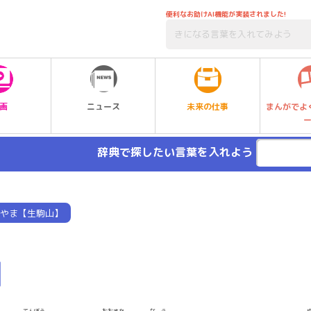
便利なお助けAI機能が実装されました!
未来の仕事
画
ニュース
まんがでよ
辞典で探したい言葉を入れよう
やま【生駒山】
】