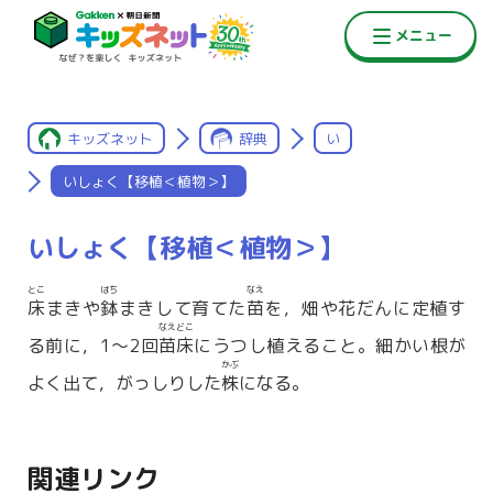
キッズネット
辞典
い
いしょく【移植＜植物＞】
いしょく【移植＜植物＞】
とこ
はち
なえ
床
まきや
鉢
まきして育てた
苗
を，畑や花だんに定植す
なえどこ
る前に，1〜2回
苗床
にうつし植えること。細かい根が
かぶ
よく出て，がっしりした
株
になる。
関連リンク