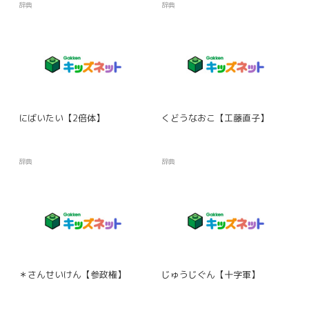
民事面に関するハーグ条約】
辞典
辞典
にばいたい【2倍体】
くどうなおこ【工藤直子】
辞典
辞典
＊さんせいけん【参政権】
じゅうじぐん【十字軍】