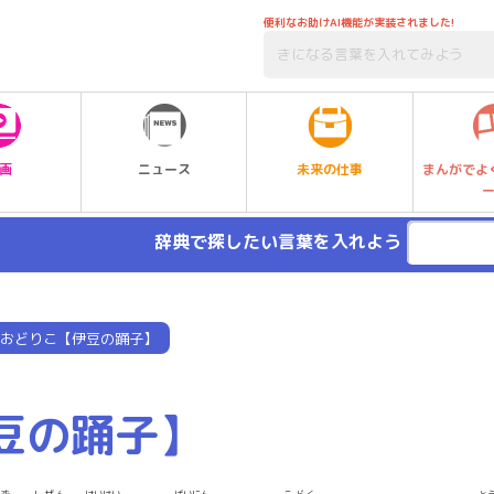
便利なお助けAI機能が実装されました!
未来の仕事
画
ニュース
まんがでよ
辞典で探したい言葉を入れよう
おどりこ【伊豆の踊子】
豆の踊子】