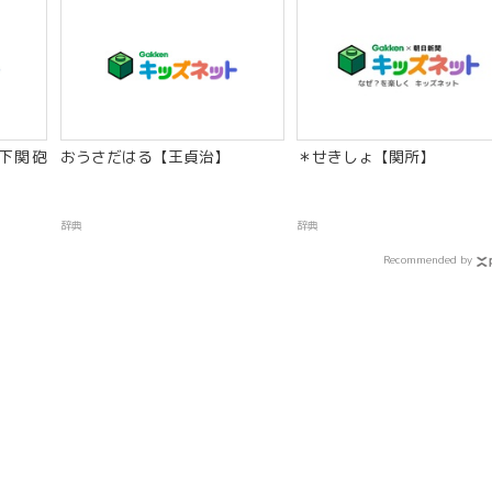
下関砲
おうさだはる【王貞治】
＊せきしょ【関所】
辞典
辞典
Recommended by