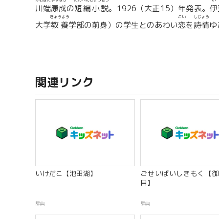
かわばたやすなり
たんぺんしょうせつ
い
川端康成
の
短編小説
。1926（大正15）年発表。
伊
きょうよう
こい
しじょう
大学
教養
学部の前身）の学生とのあわい
恋
を
詩情
ゆ
関連リンク
いけだこ【池田湖】
ごせいばいしきもく【御
目】
辞典
辞典