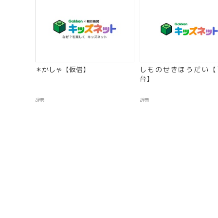
＊かしゃ【仮借】
しものせきほうだい【
台】
辞典
辞典