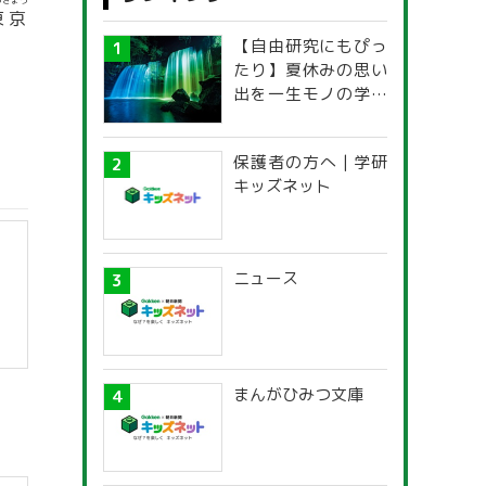
うきょう
東京
【自由研究にもぴっ
たり】夏休みの思い
出を一生モノの学び
に！「光の不思議」
探究ガイド
保護者の方へ | 学研
キッズネット
ニュース
まんがひみつ文庫