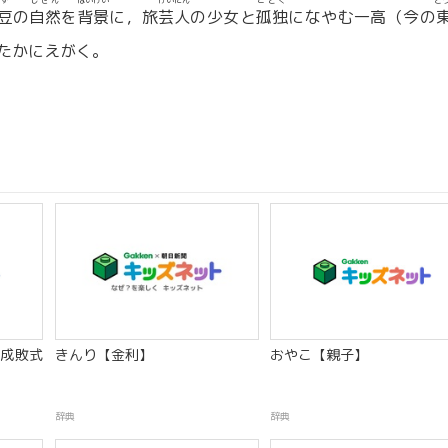
ず
しぜん
はいけい
げいにん
こどく
と
豆
の
自然
を
背景
に，旅
芸人
の少女と
孤独
になやむ一高（今の
たかにえがく。
成敗式
きんり【金利】
おやこ【親子】
辞典
辞典