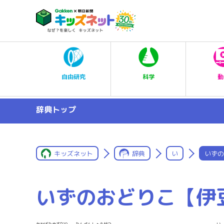
科学
自由研究
動
辞典トップ
キッズネット
辞典
い
いずの
いずのおどりこ【伊