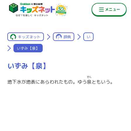
キッズネット
辞典
い
いずみ【泉】
いずみ【泉】
せん
地下水が地表にあらわれたもの。ゆう
泉
ともいう。