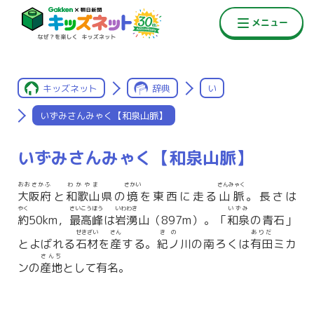
キッズネット
辞典
い
いずみさんみゃく【和泉山脈】
いずみさんみゃく【和泉山脈】
おおさかふ
わかやま
さかい
さんみゃく
大阪府
と
和歌山
県の
境
を東西に走る
山脈
。長さは
やく
さいこうほう
いわわき
いずみ
約
50km，
最高峰
は
岩湧
山（897m）。「
和泉
の青石」
せきざい
さん
きの
ありだ
とよばれる
石材
を
産
する。
紀ノ
川の南ろくは
有田
ミカ
さんち
ンの
産地
として有名。