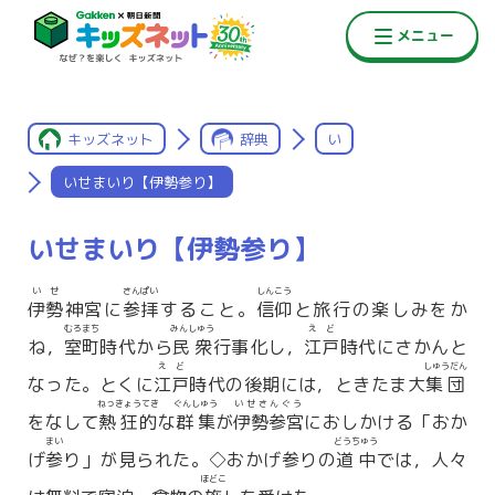
キッズネット
辞典
い
いせまいり【伊勢参り】
いせまいり【伊勢参り】
いせ
さんぱい
しんこう
伊勢
神宮に
参拝
すること。
信仰
と旅行の楽しみをか
むろまち
みんしゅう
えど
ね，
室町
時代から
民衆
行事化し，
江戸
時代にさかんと
えど
しゅうだん
なった。とくに
江戸
時代の後期には，ときたま大
集団
ねっきょうてき
ぐんしゅう
いせさんぐう
をなして
熱狂的
な
群集
が
伊勢参宮
におしかける「おか
まい
どうちゅう
げ
参
り」が見られた。◇おかげ参りの
道中
では，人々
ほどこ