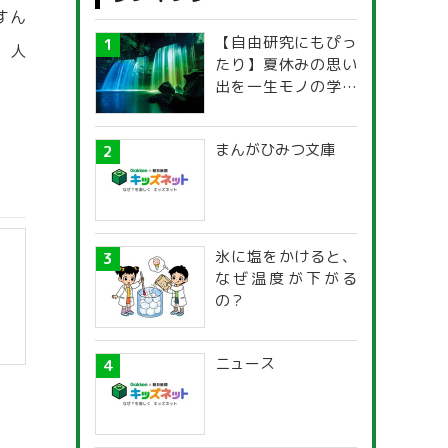
すん
【自由研究にもぴっ
。人
たり】夏休みの思い
出を一生モノの学び
に！「光の不思議」
探究ガイド
まんがひみつ文庫
氷に塩をかけると、
なぜ温度が下がる
の？
ニュース
】