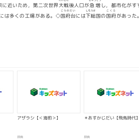
たいせん
きゅうぞう
京に近いため，第二次世界
大戦
後人口が
急増
し，都市化がす
こうのだい
しもうさ
こくふ
には多くの工場がある。◇
国府台
には
下総
国の
国府
があった
アザラシ【＜海豹＞】
＊あすかじだい【飛鳥時代
辞典
辞典