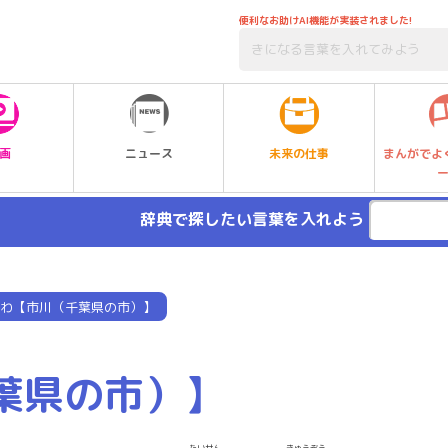
便利なお助けAI機能が実装されました!
未来の仕事
画
ニュース
まんがでよ
辞典で探したい言葉を入れよう
わ【市川（千葉県の市）】
葉県の市）】