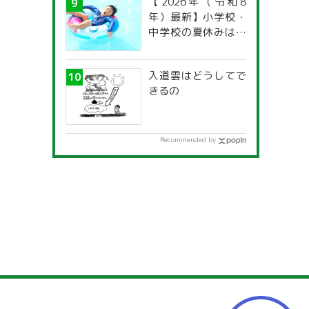
【2026年（令和8
年）最新】小学校・
中学校の夏休みはい
つからいつまで？ 都
道府県別「夏季休暇
入道雲はどうしてで
一覧」
きるの
Recommended by