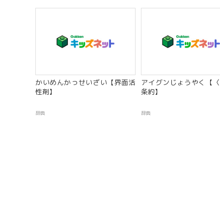
かいめんかっせいざい【界面活
アイグンじょうやく【〈
性剤】
条約】
辞典
辞典