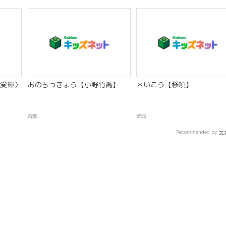
愛琿〉
おのちっきょう【小野竹喬】
＊いこう【移項】
辞典
辞典
Recommended by