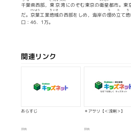
ちば
とうきょうわん
えいせい
千葉
県西部，
東京湾
にのぞむ東京の
衛星
都市。東
けいよう
ちいき
う
た
ち
だ。
京葉
工業
地域
の西部をしめ，海岸の
埋
め
立
て
地
口：46．1万。
関連リンク
あらすじ
＊アサリ【＜浅蜊＞】
辞典
辞典