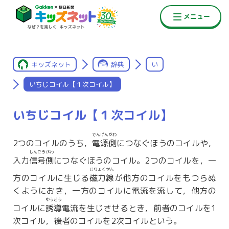
キッズネット
辞典
い
いちじコイル【１次コイル】
いちじコイル【１次コイル】
でんげん
がわ
2つのコイルのうち，
電源
側
につなぐほうのコイルや，
しんごうがわ
入力
信号側
につなぐほうのコイル。2つのコイルを，一
じりょくせん
方のコイルに生じる
磁力線
が他方のコイルをもつらぬ
くようにおき，一方のコイルに電流を流して，他方の
ゆうどう
コイルに
誘導
電流を生じさせるとき，前者のコイルを1
次コイル，後者のコイルを2次コイルという。