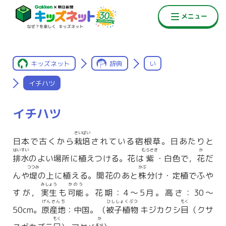
キッズネット
辞典
い
イチハツ
イチハツ
さいばい
日本で古くから
栽培
されている宿根草。日あたりと
はいすい
むらさき
か
排水
のよい場所に植えつける。花は
紫
・白色で，
花
だ
つつみ
かぶ
んや
堤
の上に植える。開花のあと
株
分け・定植でふや
みしょう
かのう
すが，
実生
も
可能
。花期：4〜5月。高さ：30〜
げんさんち
ひししょくぶつ
もく
50cm。
原産地
：中国。（
被子植物
キジカクシ
目
（クサ
もく
か