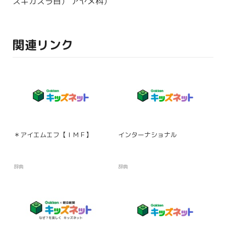
スギカズラ
目
） アヤメ
科
）
関連リンク
＊アイエムエフ【ＩＭＦ】
インターナショナル
辞典
辞典