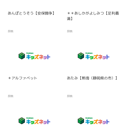
あんぽとうそう【安保闘争】
＊＊あしかがよしみつ【足利義
満】
辞典
辞典
＊アルファベット
あたみ【熱海（静岡県の市）】
辞典
辞典