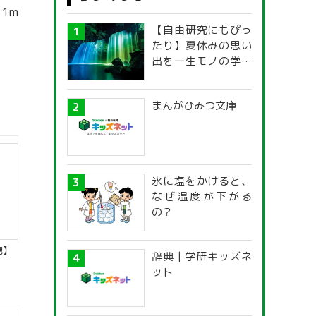
1m
【自由研究にもぴっ
たり】夏休みの思い
出を一生モノの学び
に！「光の不思議」
探究ガイド
まんがひみつ文庫
氷に塩をかけると、
なぜ温度が下がる
の？
胞】
辞典 | 学研キッズネ
ット