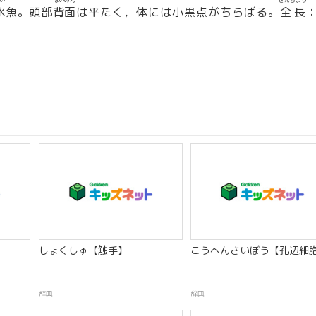
い
はいめん
ぜんちょう
水
魚。頭部
背面
は平たく，体には小黒点がちらばる。
全長
：
しょくしゅ【触手】
こうへんさいぼう【孔辺細
辞典
辞典