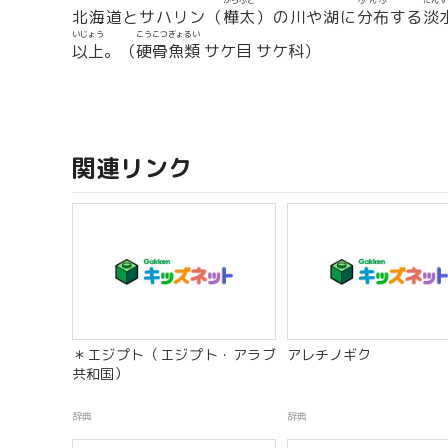
からふと
ぶんぷ
たんす
北海道とサハリン（
樺太
）の川や湖に
分布
する
淡
いじょう
こうこつぎょるい
以上
。（
硬骨魚類
サケ目 サケ科）
関連リンク
＊エジプト（エジプト・アラブ
アレチノギク
共和国）
辞典
辞典