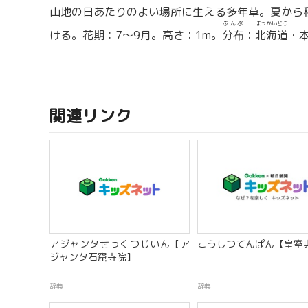
山地の日あたりのよい場所に生える多年草。夏から
ぶんぷ
ほっかいどう
ける。花期：7〜9月。高さ：1m。
分布
：
北海道
・
関連リンク
アジャンタせっくつじいん【ア
こうしつてんぱん【皇室
ジャンタ石窟寺院】
辞典
辞典