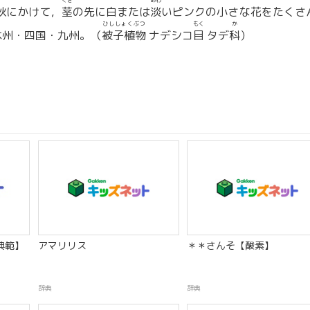
くき
あわ
秋にかけて，
茎
の先に白または
淡
いピンクの小さな花をたくさ
ひししょくぶつ
もく
か
本州・四国・九州。（
被子植物
ナデシコ
目
タデ
科
）
典範】
アマリリス
＊＊さんそ【酸素】
辞典
辞典