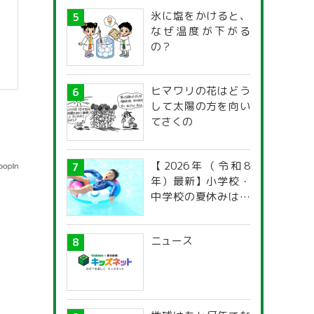
氷に塩をかけると、
なぜ温度が下がる
の？
ヒマワリの花はどう
して太陽の方を向い
てさくの
【2026年（令和8
年）最新】小学校・
中学校の夏休みはい
つからいつまで？ 都
道府県別「夏季休暇
ニュース
一覧」