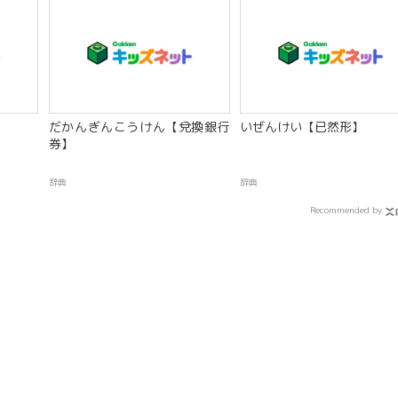
だかんぎんこうけん【兌換銀行
いぜんけい【已然形】
券】
辞典
辞典
Recommended by