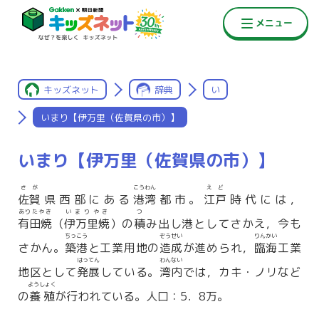
キッズネット
辞典
い
いまり【伊万里（佐賀県の市）】
いまり【伊万里（佐賀県の市）】
さが
こうわん
えど
佐賀
県西部にある
港湾
都市。
江戸
時代には，
ありたやき
いまりやき
つ
有田焼
（
伊万里焼
）の
積
み出し港としてさかえ，今も
ちっこう
ぞうせい
りんかい
さかん。
築港
と工業用地の
造成
が進められ，
臨海
工業
はってん
わんない
地区として
発展
している。
湾内
では，カキ・ノリなど
ようしょく
の
養殖
が行われている。人口：5．8万。