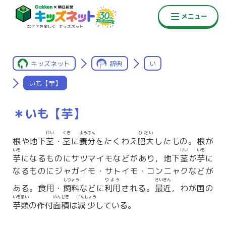
キッズネット
辞典
い
いも【芋】
＊いも【芋】
けい
くき
ようぶん
ひだい
根や地下
茎
・
茎
に
養分
をたくわえ
肥大
したもの。根が
いも
けい
いも
芋
になるものにサツマイモなどがあり，地下
茎
が
芋
に
なるものにジャガイモ・サトイモ・コンニャクなどが
しりょう
りよう
さいきん
ある。食用・
飼料
などに
利用
される。
最近
，わが国の
いもるい
めんせき
げんしょう
芋類
の作付
面積
は
減少
している。