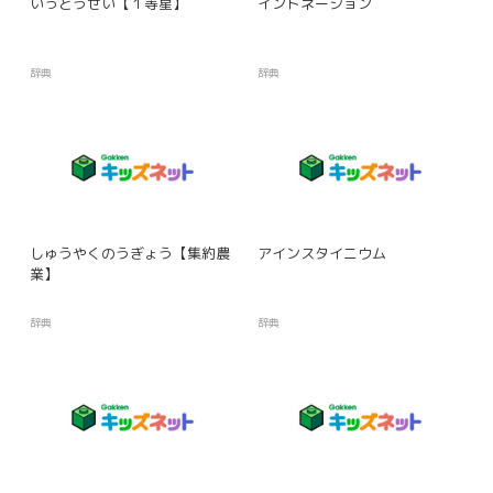
いっとうせい【１等星】
イントネーション
辞典
辞典
しゅうやくのうぎょう【集約農
アインスタイニウム
業】
辞典
辞典