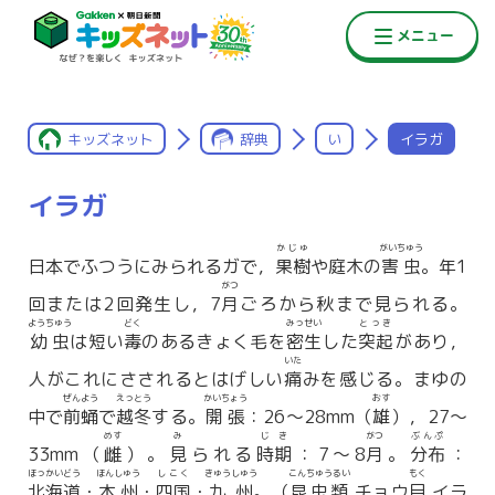
キッズネット
辞典
い
イラガ
イラガ
かじゅ
がいちゅう
日本でふつうにみられるガで，
果樹
や庭木の
害虫
。年1
がつ
回または2回発生し，7
月
ごろから秋まで見られる。
ようちゅう
どく
みっせい
とっき
幼虫
は短い
毒
のあるきょく毛を
密生
した
突起
があり，
いた
人がこれにさされるとはげしい
痛
みを感じる。まゆの
ぜんよう
えっとう
かいちょう
おす
中で
前蛹
で
越冬
する。
開張
：26〜28mm（
雄
），27〜
めす
み
じき
がつ
ぶんぷ
33mm（
雌
）。
見
られる
時期
：7〜8
月
。
分布
：
ほっかいどう
ほんしゅう
しこく
きゅうしゅう
こんちゅうるい
もく
北海道
・
本州
・
四国
・
九州
。（
昆虫類
チョウ
目
イラ