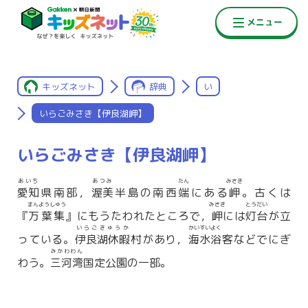
キッズネット
辞典
い
いらごみさき【伊良湖岬】
いらごみさき【伊良湖岬】
あいち
あつみ
たん
みさき
愛知
県南部，
渥美
半島の南西
端
にある
岬
。古くは
まんようしゅう
みさき
とうだい
『
万葉集
』にもうたわれたところで，
岬
には
灯台
が立
いらごきゅうか
かいすいよく
っている。
伊良湖休暇
村があり，
海水浴
客などでにぎ
みかわわん
わう。
三河湾
国定公園の一部。